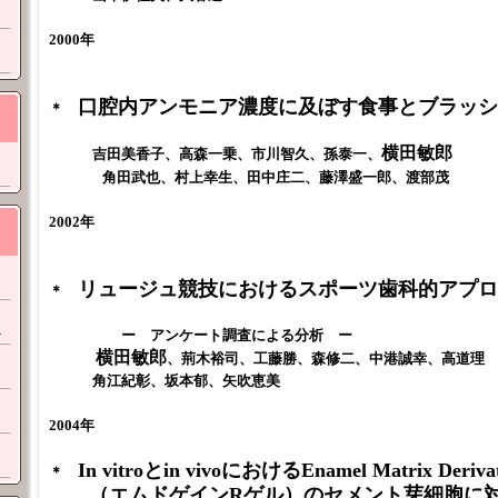
2000年
口腔内アンモニア濃度に及ぼす食事とブラッシ
＊
横田敏郎
吉田美香子、高森一乗、市川智久、孫泰一、
角田武也、村上幸生、田中庄二、藤澤盛一郎、渡部茂
2002年
リュージュ競技におけるスポーツ歯科的アプロ
＊
ス
ー アンケート調査による分析 ー
横田敏郎
、荊木裕司、工藤勝、森修二、中港誠幸、高道理
角江紀彰、坂本郁、矢吹恵美
2004年
In vitroとin vivoにおけるEnamel Matrix Derivat
＊
（エムドゲインRゲル）のセメント芽細胞に