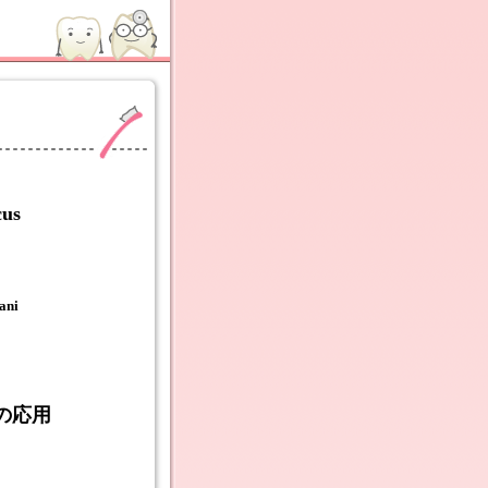
cus
ani
の応用