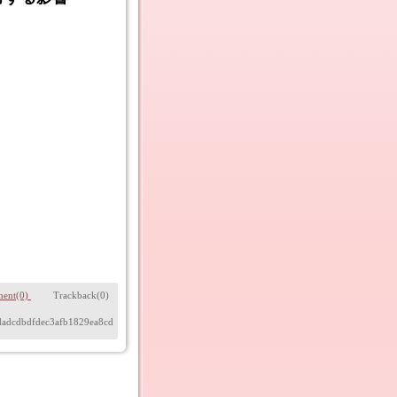
nt(0)
Trackback(0)
2dadcdbdfdec3afb1829ea8cd