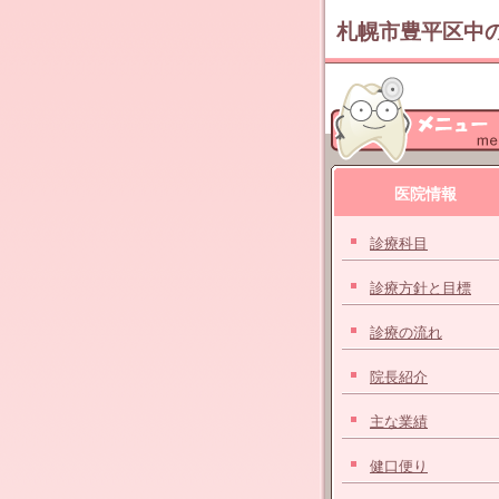
札幌市豊平区中
医院情報
診療科目
診療方針と目標
診療の流れ
院長紹介
主な業績
健口便り