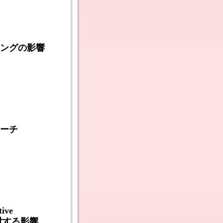
ングの影響
ーチ
ive
対する影響