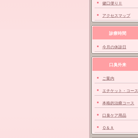
健口便りⅡ
アクセスマップ
診療時間
今月の休診日
口臭外来
ご案内
エチケット・コー
本格的治療コース
口臭ケア用品
Ｑ＆Ａ