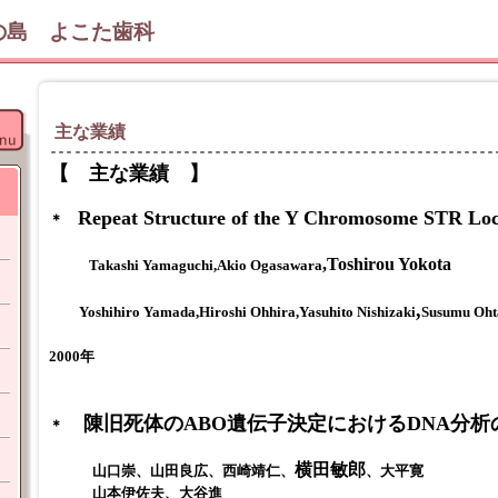
の島 よこた歯科
主な業績
【 主な業績 】
Repeat Structure of the Y Chromosome STR Lo
＊
,
Toshirou Yokota
Takashi Yamaguchi,Akio Ogasawara
,
Yoshihiro Yamada,Hiroshi Ohhira,Yasuhito Nishizaki
Susumu Oht
2000年
陳旧死体のABO遺伝子決定におけるDNA分析
＊
横田敏郎
山口崇、山田良広、西崎靖仁、
、大平寛
山本伊佐夫、大谷進