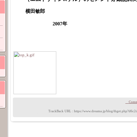
横田敏郎
2007年
Comme
TrackBack URL :
https://www.dreama.jp/blog/tbget.php?d6c